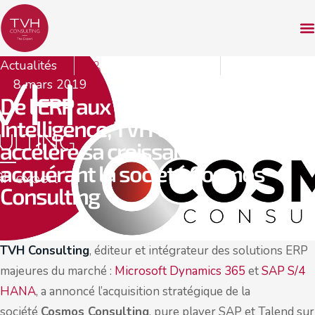
Actualités
Pauline Lefebvre
8 mars 2019
De l’ERP aux solutions de Business
Intelligence, TVH Consulting
accélère sa croissance en
acquérant la société Cosmos
Consulting
TVH Consulting
, éditeur et intégrateur des solutions ERP
majeures du marché :
Microsoft Dynamics 365
et
SAP S/4
HANA
, a annoncé l’acquisition stratégique de la
société
Cosmos Consulting
, pure player SAP et Talend sur