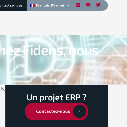
Français (France)
ontactez-nous
hez Fidens, nous
18,
Un projet ERP ?
Contactez-nous