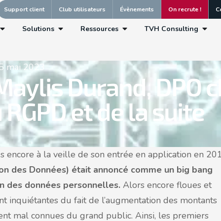
Support client
Club utilisateurs
Évènements
On recrute !
C
Solutions
Ressources
TVH Consulting
5 mai 2023
Maylis Durand, DPO c
 RGPD et de la suite
s encore à la veille de son entrée en application en 20
ion des Données) était annoncé comme un big bang
on des données personnelles.
Alors encore floues et
nt inquiétantes du fait de l’augmentation des montants
ment mal connues du grand public. Ainsi, les premiers