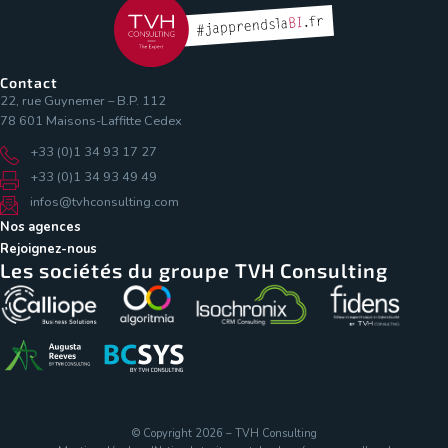
Contact
22, rue Guynemer – B.P. 112
78 601 Maisons-Laffitte Cedex
+33 (0)1 34 93 17 27
+33 (0)1 34 93 49 49
infos@tvhconsulting.com
Nos agences
Rejoignez-nous
Les sociétés du groupe TVH Consulting
© Copyright 2026 – TVH Consulting