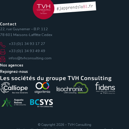
Contact
22, rue Guynemer – B.P. 112
78 601 Maisons-Laffitte Cedex
+33 (0)1 34 93 17 27
+33 (0)1 34 93 49 49
infos@tvhconsulting.com
Nos agences
Rejoignez-nous
Les sociétés du groupe TVH Consulting
© Copyright 2026 – TVH Consulting