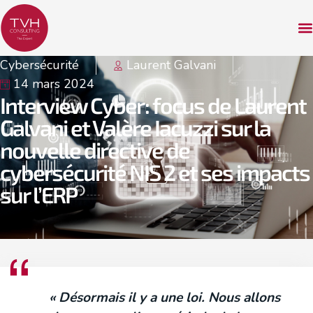
Cybersécurité
Laurent Galvani
14 mars 2024
Interview Cyber : focus de Laurent
Galvani et Valère Iacuzzi sur la
nouvelle directive de
cybersécurité NIS 2 et ses impacts
sur l’ERP
« Désormais il y a une loi. Nous allons