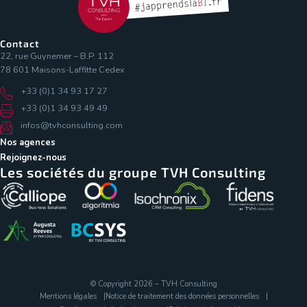
Contact
22, rue Guynemer – B.P. 112
78 601 Maisons-Laffitte Cedex
+33 (0)1 34 93 17 27
+33 (0)1 34 93 49 49
infos@tvhconsulting.com
Nos agences
Rejoignez-nous
Les sociétés du groupe TVH Consulting
© Copyright 2026 – TVH Consulting
Mentions légales
Notice de traitement des données personnelles