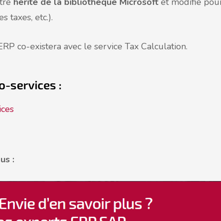
être
hérité de la bibliothèque Microsoft
et modifié pou
s taxes, etc.).
ERP co-existera avec le service Tax Calculation.
o-services :
ices
us :