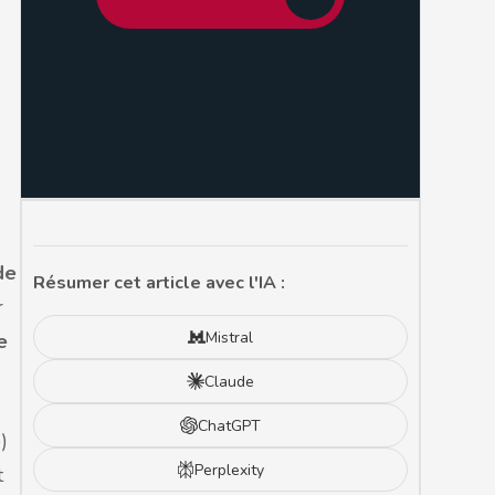
de
Résumer cet article avec l'IA :
r
Mistral
e
Claude
ChatGPT
)
Perplexity
t