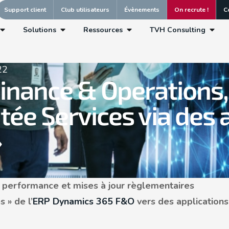
Support client
Club utilisateurs
Évènements
On recrute !
C
Solutions
Ressources
TVH Consulting
22
inance & Operations,
tée Services via des 
»
t performance et mises à jour règlementaires
 » de l’
ERP Dynamics 365 F&O
vers des applications