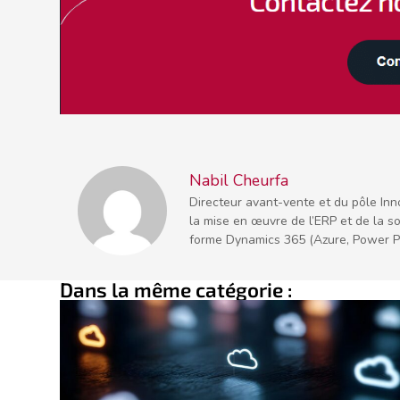
Nabil Cheurfa
Directeur avant-vente et du pôle Inn
la mise en œuvre de l’ERP et de la so
forme Dynamics 365 (Azure, Power 
Dans la même catégorie :