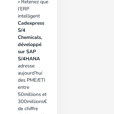
« Retenez que
l’ERP
intelligent
Cadexpress
S/4
Chemicals,
développé
sur SAP
S/4HANA
adresse
aujourd’hui
des PME/ETI
entre
50millions et
300millions€
de chiffre