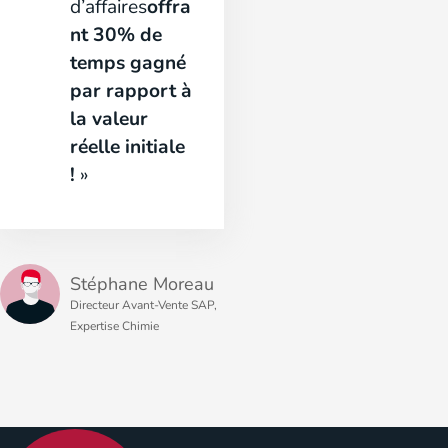
d’affaires
offra
nt 30% de
temps gagné
par rapport à
la valeur
réelle initiale
!
»
Stéphane Moreau
Directeur Avant-Vente SAP,
Expertise Chimie