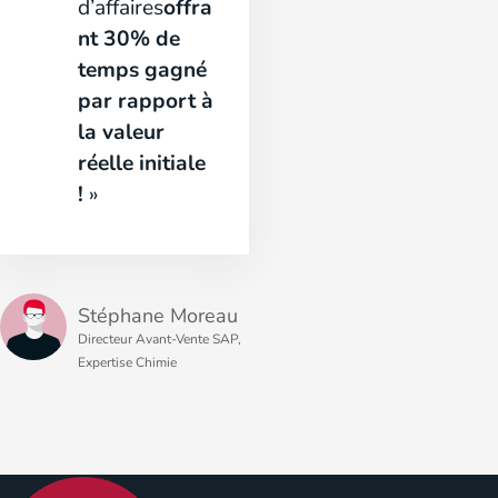
d’affaires
offra
nt 30% de
temps gagné
par rapport à
la valeur
réelle initiale
!
»
Stéphane Moreau
Directeur Avant-Vente SAP,
Expertise Chimie