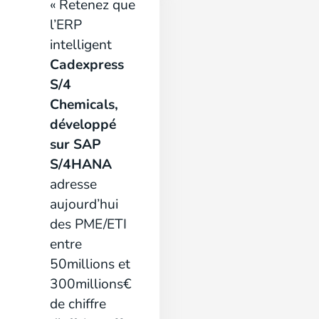
« Retenez que
l’ERP
intelligent
Cadexpress
S/4
Chemicals,
développé
sur SAP
S/4HANA
adresse
aujourd’hui
des PME/ETI
entre
50millions et
300millions€
de chiffre