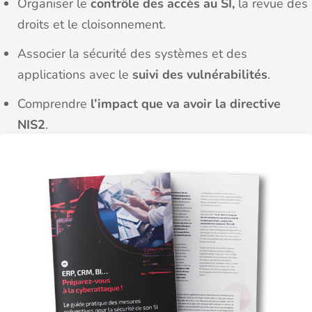
Organiser le
contrôle des accès au SI,
la revue des
droits et le cloisonnement.
Associer la sécurité des systèmes et des
applications avec le
suivi des vulnérabilités
.
Comprendre
l’impact que va avoir la directive
NIS2
.
Adopter les processus techniques et
organisationnels et la bonne attiude pour
se
préparer… mais aussi savoir réagir !