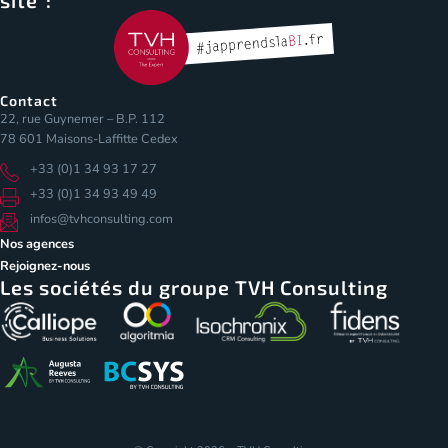
Contact
22, rue Guynemer – B.P. 112
78 601 Maisons-Laffitte Cedex
+33 (0)1 34 93 17 27
+33 (0)1 34 93 49 49
infos@tvhconsulting.com
Nos agences
Rejoignez-nous
Les sociétés du groupe TVH Consulting