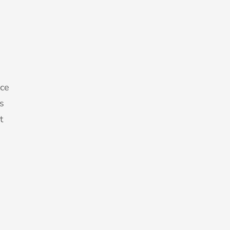
ce
s
t