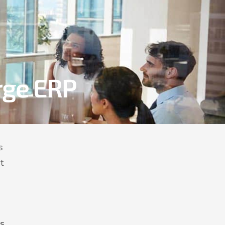
rge ERP
s
t
es