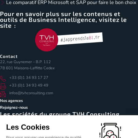
Le comparatif ERP Microsoft et SAP pour faire le bon choix
Pour en savoir plus sur les contenus et
outils de Business Intelligence, visitez le
site :
Contact
22, rue Guynemer – B.P. 112
78 601 Maisons-Laffitte Cedex
+33 (0)1 34 93 17 27
+33 (0)1 34 93 49 49
infos@tvhconsulting.com
Nos agences
Rejoignez-nous
Les sociétés du groupe TVH Consulting
Les Cookies
Pour vous assurer une expérience de qualité