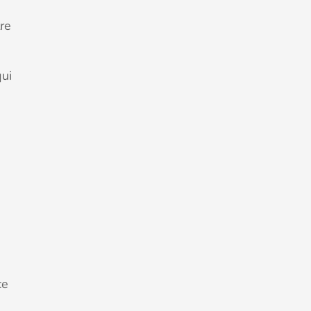
re
qui
ce