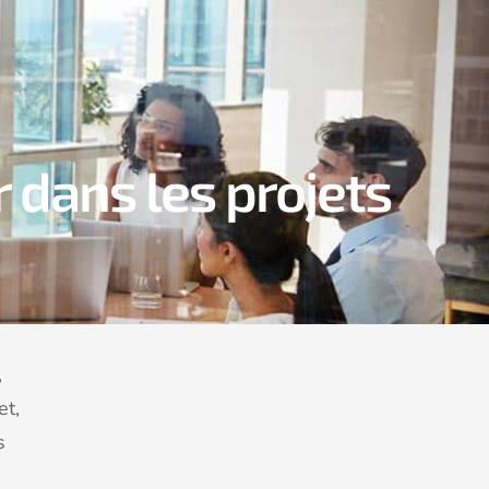
r dans les projets
,
et,
s