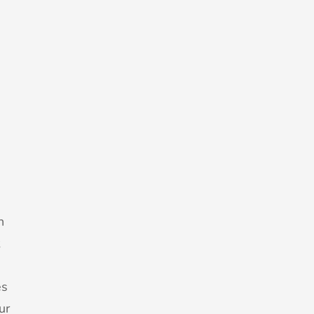
n
es
ur