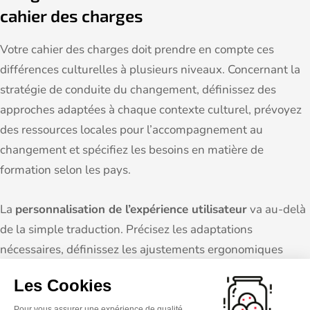
cahier des charges
Votre cahier des charges doit prendre en compte ces
différences culturelles à plusieurs niveaux. Concernant la
stratégie de conduite du changement, définissez des
approches adaptées à chaque contexte culturel, prévoyez
des ressources locales pour l’accompagnement au
changement et spécifiez les besoins en matière de
formation selon les pays.
La
personnalisation de l’expérience utilisateur
va au-delà
de la simple traduction. Précisez les adaptations
nécessaires, définissez les ajustements ergonomiques
selon les préférences culturelles et spécifiez les besoins en
Les Cookies
matière d’aide contextuelle adaptée pour faciliter
l’adoption par tous les utilisateurs.
Pour vous assurer une expérience de qualité