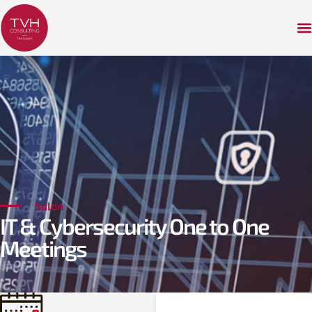
Salon
IT & Cybersecurity One to One
Meetings