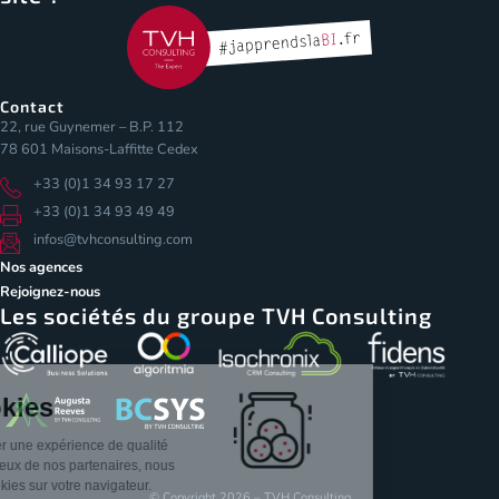
Contact
22, rue Guynemer – B.P. 112
78 601 Maisons-Laffitte Cedex
+33 (0)1 34 93 17 27
+33 (0)1 34 93 49 49
infos@tvhconsulting.com
Nos agences
Rejoignez-nous
Les sociétés du groupe TVH Consulting
Les Cookies
Pour vous assurer une expérience de qualité
sur notre site et ceux de nos partenaires, nous
stockons des cookies sur votre navigateur.
© Copyright 2026 – TVH Consulting