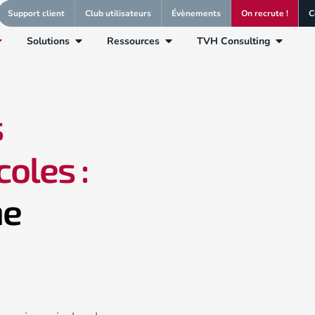
Support client
Club utilisateurs
Évènements
On recrute !
C
Solutions
Ressources
TVH Consulting
s
oles :
ne