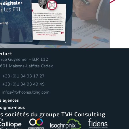
ntact
 rue Guynemer – B.P. 112
601 Maisons-Laffitte Cedex
+33 (0)1 34 93 17 27
+33 (0)1 34 93 49 49
infos@tvhconsulting.com
s agences
joignez-nous
s sociétés du groupe TVH Consulting