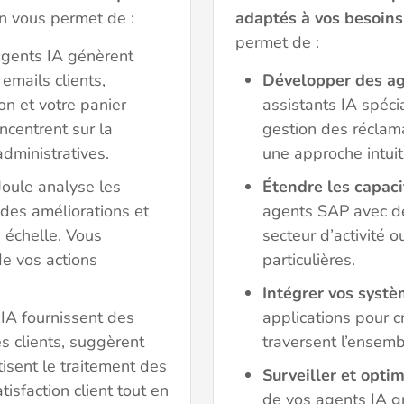
on vous permet de :
adaptés à vos besoins
permet de :
agents IA génèrent
emails clients,
Développer des ag
on et votre panier
assistants IA spéci
centrent sur la
gestion des réclama
administratives.
une approche intuit
Joule analyse les
Étendre les capaci
es améliorations et
agents SAP avec d
 échelle. Vous
secteur d’activité 
de vos actions
particulières.
Intégrer vos systè
 IA fournissent des
applications pour 
s clients, suggèrent
traversent l’ensemb
isent le traitement des
Surveiller et opti
sfaction client tout en
de vos agents IA g