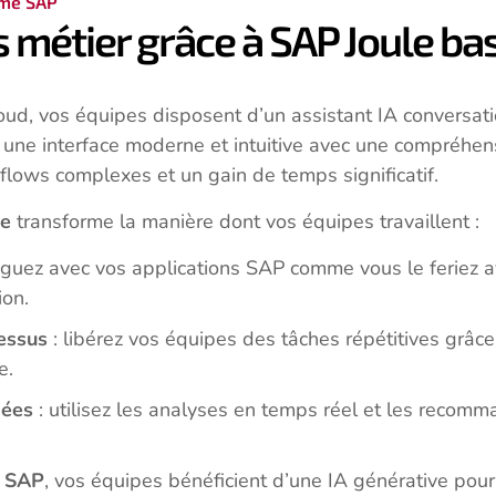
ème SAP
 métier grâce à SAP Joule bas
oud, vos équipes disposent d’un assistant IA conversat
re une interface moderne et intuitive avec une compréhe
lows complexes et un gain de temps significatif.
le
transforme la manière dont vos équipes travaillent :
oguez avec vos applications SAP comme vous le feriez av
ion.
essus
: libérez vos équipes des tâches répétitives grâc
e.
nées
: utilisez les analyses en temps réel et les recomm
e SAP
, vos équipes bénéficient d’une IA générative pour