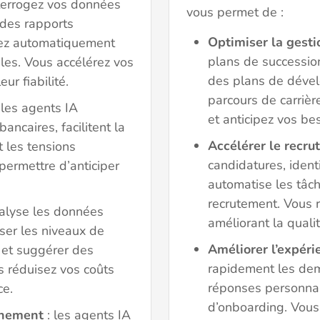
terrogez vos données
vous permet de :
 des rapports
Optimiser la gesti
tez automatiquement
plans de succession
les. Vous accélérez vos
des plans de déve
ur fiabilité.
parcours de carrièr
 les agents IA
et anticipez vos b
ncaires, facilitent la
Accélérer le recr
t les tensions
candidatures, identi
 permettre d’anticiper
automatise les tâc
recrutement. Vous 
nalyse les données
améliorant la qual
ser les niveaux de
Améliorer l’expéri
s et suggérer des
rapidement les de
s réduisez vos coûts
réponses personnal
ce.
d’onboarding. Vous 
nnement
: les agents IA