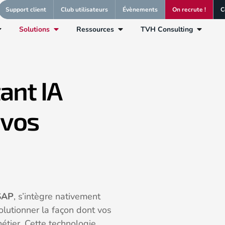
Support client
Club utilisateurs
Évènements
On recrute !
C
Solutions
Ressources
TVH Consulting
tant IA
 vos
SAP
, s’intègre nativement
lutionner la façon dont vos
étier. Cette technologie