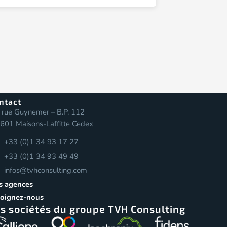
ntact
 rue Guynemer – B.P. 112
601 Maisons-Laffitte Cedex
+33 (0)1 34 93 17 27
+33 (0)1 34 93 49 49
infos@tvhconsulting.com
s agences
joignez-nous
s sociétés du groupe TVH Consulting