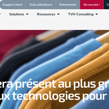
Support client
Club utilisateurs
Évènements
On recrute !
C
Solutions
Ressources
TVH Consulting
ra présent au plus g
x technologies pour l