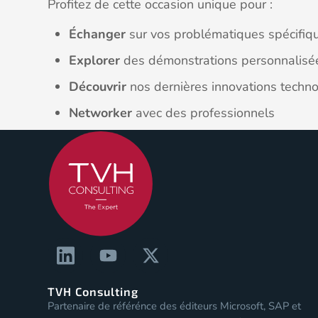
Profitez de cette occasion unique pour :
Échanger
sur vos problématiques spécifiq
Explorer
des démonstrations personnalisé
Découvrir
nos dernières innovations techn
Networker
avec des professionnels
TVH Consulting
Partenaire de référénce des éditeurs Microsoft, SAP et