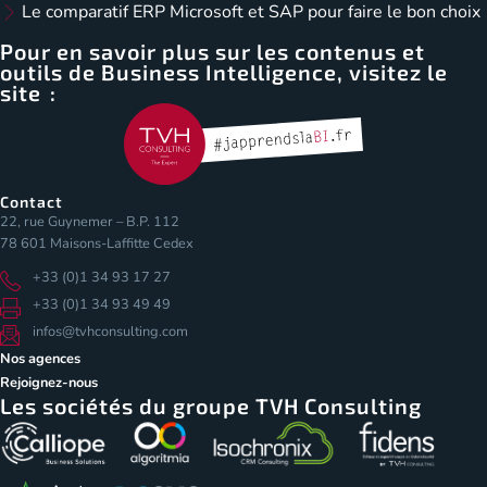
Le comparatif ERP Microsoft et SAP pour faire le bon choix
Pour en savoir plus sur les contenus et
outils de Business Intelligence, visitez le
site :
Contact
22, rue Guynemer – B.P. 112
78 601 Maisons-Laffitte Cedex
+33 (0)1 34 93 17 27
+33 (0)1 34 93 49 49
infos@tvhconsulting.com
Nos agences
Rejoignez-nous
Les sociétés du groupe TVH Consulting