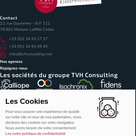
Contact
22, rue Guynemer – B.P. 112
78 601 Maisons-Laffitte Cedex
+33 (0)1 34 93 17 27
+33 (0)1 34 93 49 49
infos@tvhconsulting.com
Nos agences
Rejoignez-nous
Les sociétés du groupe TVH Consulting
Les Cookies
Pour vous assurer une expérience de qualité
sur notre site et ceux de nos partenaires, nous
stockons des cookies sur votre navigateur.
© Copyright 2026 – TVH Consulting
Nous avons besoin de votre consentement.
Mentions légales
Notice de traitement des données personnelles
Lire notre politique de confidentialité
Conditions générales de vente
Politique de licence IA