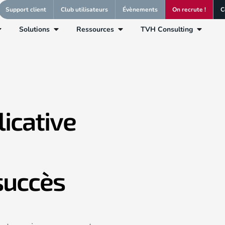
Support client
Club utilisateurs
Évènements
On recrute !
C
Solutions
Ressources
TVH Consulting
icative
 succès