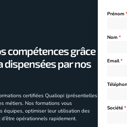
Prénom
Nom
os compétences grâce
a dispensées par nos
Email
Télépho
mations certifiées Qualiopi (présentielles
es métiers. Nos formations vous
Société
 équipes, optimiser leur utilisation des
t d’être opérationnels rapidement.