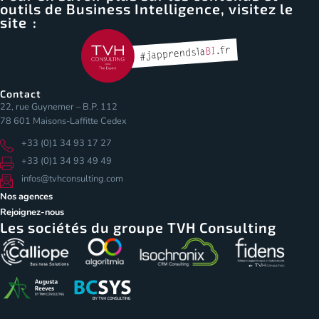
outils de Business Intelligence, visitez le
site :
Contact
22, rue Guynemer – B.P. 112
78 601 Maisons-Laffitte Cedex
+33 (0)1 34 93 17 27
+33 (0)1 34 93 49 49
infos@tvhconsulting.com
Nos agences
Rejoignez-nous
Les sociétés du groupe TVH Consulting