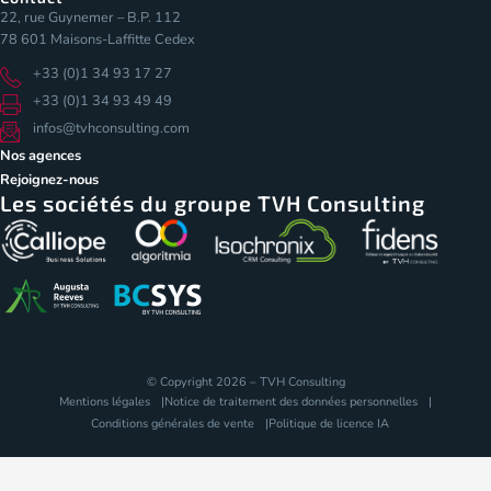
22, rue Guynemer – B.P. 112
78 601 Maisons-Laffitte Cedex
+33 (0)1 34 93 17 27
+33 (0)1 34 93 49 49
infos@tvhconsulting.com
Nos agences
Rejoignez-nous
Les sociétés du groupe TVH Consulting
© Copyright 2026 – TVH Consulting
Mentions légales
Notice de traitement des données personnelles
Conditions générales de vente
Politique de licence IA