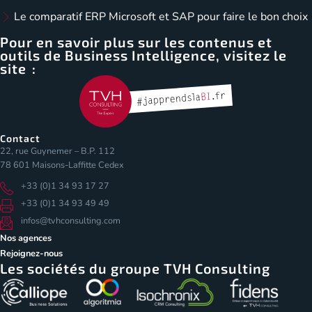
Le comparatif ERP Microsoft et SAP pour faire le bon choix
Pour en savoir plus sur les contenus et
outils de Business Intelligence, visitez le
site :
Contact
22, rue Guynemer – B.P. 112
78 601 Maisons-Laffitte Cedex
+33 (0)1 34 93 17 27
+33 (0)1 34 93 49 49
infos@tvhconsulting.com
Nos agences
Rejoignez-nous
Les sociétés du groupe TVH Consulting