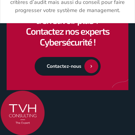
critères d’audit mais aussi du conseil pour faire
Des questions ? Envie
progresser votre système de management.
d’en savoir plus ?
Contactez nos experts
Cybersécurité !
Contactez-nous