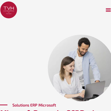
Dynamics 365 Business Central
Calliopack
EasyERP
CallioAgri
CallioNegoce
Ls Retail
Solutions ERP Microsoft