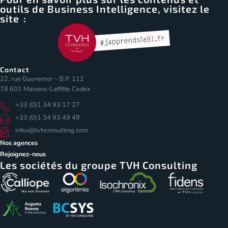
outils de Business Intelligence, visitez le
site :
Contact
22, rue Guynemer – B.P. 112
78 601 Maisons-Laffitte Cedex
+33 (0)1 34 93 17 27
+33 (0)1 34 93 49 49
infos@tvhconsulting.com
Nos agences
Rejoignez-nous
Les sociétés du groupe TVH Consulting
Les Cookies
our vous assurer une expérience de qualité