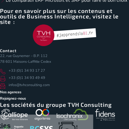
Le comparatif ERP Microsoft et SAP pour faire le bon choix
Pour en savoir plus sur les contenus et
outils de Business Intelligence, visitez le
site :
Contact
22, rue Guynemer – B.P. 112
78 601 Maisons-Laffitte Cedex
+33 (0)1 34 93 17 27
+33 (0)1 34 93 49 49
infos@tvhconsulting.com
Nos agences
Rejoignez-nous
Les sociétés du groupe TVH Consulting
Les Cookies