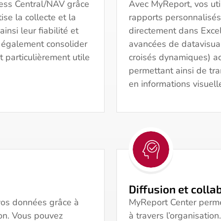
ess Central/NAV grâce
Avec MyReport, vos uti
se la collecte et la
rapports personnalisé
nsi leur fiabilité et
directement dans Excel
z également consolider
avancées de datavisual
t particulièrement utile
croisés dynamiques) ac
permettant ainsi de t
en informations visuell
Diffusion et colla
 vos données grâce à
MyReport Center permet
ion. Vous pouvez
à travers l’organisatio