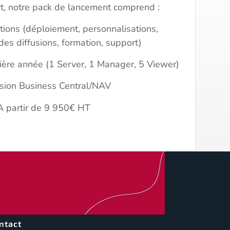
t, notre pack de lancement comprend :
tions (déploiement, personnalisations,
 des diffusions, formation, support)
ière année (1 Server, 1 Manager, 5 Viewer)
sion Business Central/NAV
actez nos experts
A partir de 9 950€ HT
ntact