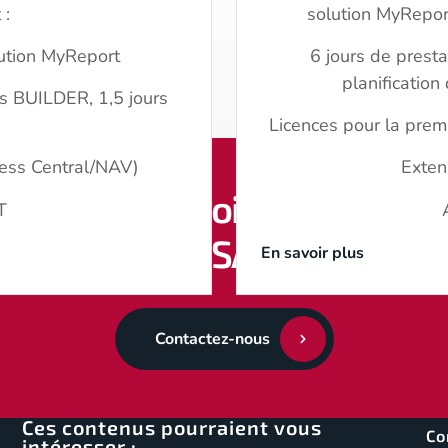
 :
solution MyRepor
lution MyReport
6 jours de presta
planification
s BUILDER, 1,5 jours
Licences pour la prem
ness Central/NAV)
Exten
Envie d’en savoir plus ? Cont
T
BI SAP
En savoir plus
Contactez-nous
Ces contenus pourraient vous
Co
intéresser :