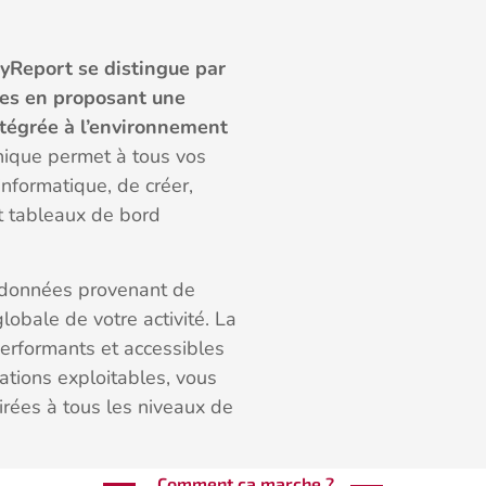
yReport se distingue par
ées en proposant une
ntégrée à l’environnement
nique permet à tous vos
informatique, de créer,
t tableaux de bord
s données provenant de
obale de votre activité. La
 performants et accessibles
ations exploitables, vous
irées à tous les niveaux de
Comment ça marche ?