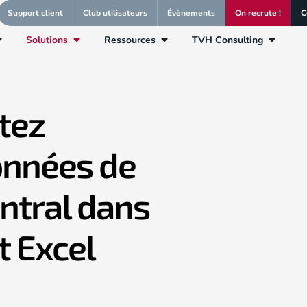
Support client
Club utilisateurs
Évènements
On recrute !
C
Solutions
Ressources
TVH Consulting
tez
onnées de
ntral dans
 Excel