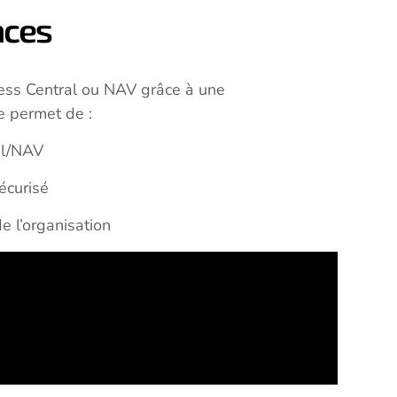
aces
ess Central ou NAV grâce à une
e permet de :
al/NAV
écurisé
e l’organisation