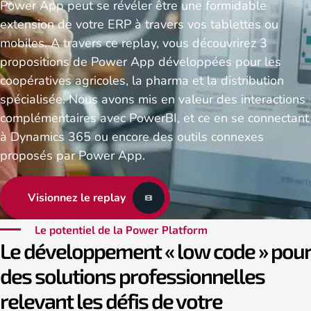
Power App peut se révéler être une formidable
extension de votre ERP à travers vos tablettes ou
mobiles. A travers ce replay, vous découvrirez 3
propositions de Power App développées pour les
coopératives agricoles, la pharma et la distribution
spécialisée. Nous avons mis en valeur des interactions
complémentaires avec PowerBI, et ce en se connectant
à Dynamics 365 ou encore des outils connexes
proposés par Power App.
Visionnez le replay
Le potentiel de la Power Platform
Le développement « low code » pour
des solutions professionnelles
relevant les défis de votre