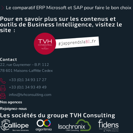
Le comparatif ERP Microsoft et SAP pour faire le bon choix
Pour en savoir plus sur les contenus et
outils de Business Intelligence, visitez le
site :
Contact
22, rue Guynemer – B.P. 112
78 601 Maisons-Laffitte Cedex
+33 (0)1 34 93 17 27
+33 (0)1 34 93 49 49
infos@tvhconsulting.com
Nos agences
Rejoignez-nous
Les sociétés du groupe TVH Consulting