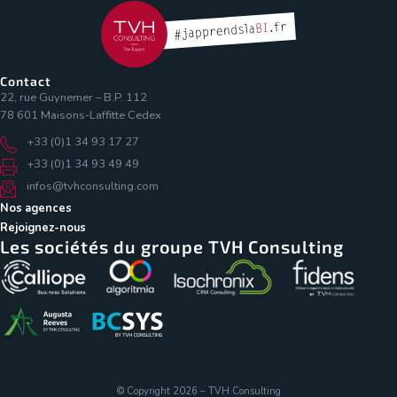
Contact
22, rue Guynemer – B.P. 112
78 601 Maisons-Laffitte Cedex
+33 (0)1 34 93 17 27
+33 (0)1 34 93 49 49
infos@tvhconsulting.com
Nos agences
Rejoignez-nous
Les sociétés du groupe TVH Consulting
© Copyright 2026 – TVH Consulting