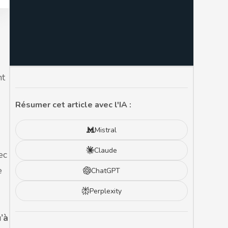
nt
Résumer cet article avec l'IA :
Mistral
Claude
ec
e
ChatGPT
Perplexity
’à