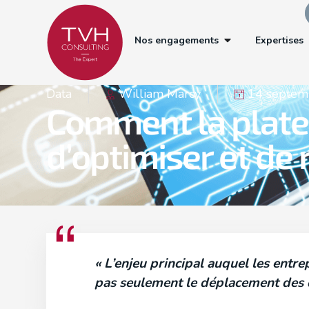
Nos engagements
Expertises
Data
William Marcy
14 septem
Comment la plate
d’optimiser et de 
« L’enjeu principal auquel les entr
pas seulement le déplacement des do