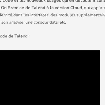
 Code et les nouveaux usages qui en découlent son
n On Premise de Talend à la version Cloud
, qui apport
ernité dans les interfaces, des modules supplémentair
e son analyse, une console data, etc.
ode de Talend :