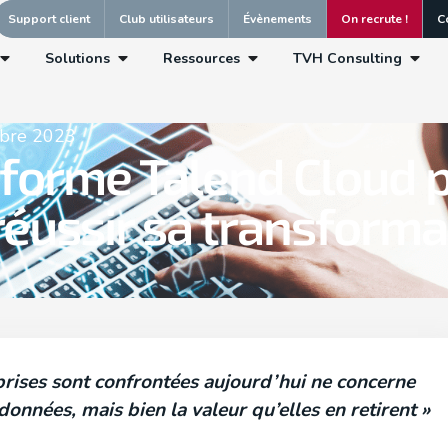
Support client
Club utilisateurs
Évènements
On recrute !
C
Solutions
Ressources
TVH Consulting
bre 2023
forme Talend Cloud 
réussir sa transforma
eprises sont confrontées aujourd’hui ne concerne
nnées, mais bien la valeur qu’elles en retirent »