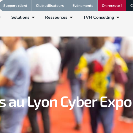
Support client
Club utilisateurs
Évènements
On recrute !
C
Solutions
Ressources
TVH Consulting
s au Lyon Cyber Expo