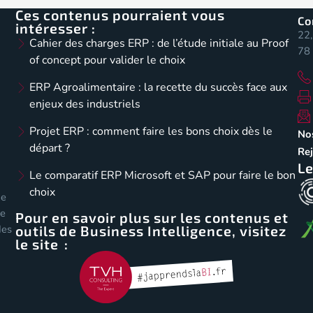
Ces contenus pourraient vous
Co
intéresser :
22,
Cahier des charges ERP : de l’étude initiale au Proof
78 
of concept pour valider le choix
ERP Agroalimentaire : la recette du succès face aux
enjeux des industriels
Projet ERP : comment faire les bons choix dès le
No
départ ?
Re
Le
Le comparatif ERP Microsoft et SAP pour faire le bon
choix
de
de
Pour en savoir plus sur les contenus et
outils de Business Intelligence, visitez
des
le site :