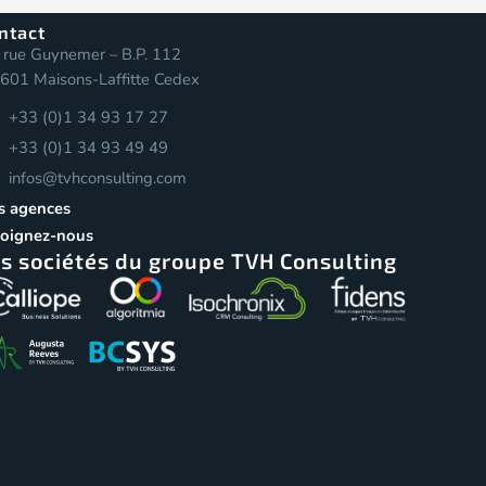
ntact
 rue Guynemer – B.P. 112
601 Maisons-Laffitte Cedex
+33 (0)1 34 93 17 27
+33 (0)1 34 93 49 49
infos@tvhconsulting.com
s agences
joignez-nous
s sociétés du groupe TVH Consulting