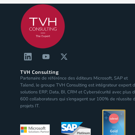
TVH Consulting
Partenaire de référénce des éditeurs Microsoft, SAP et
Les Cookies
Talend, le groupe TVH Consulting est intégrateur expert 
solutions ERP, Data, BI, CRM et Cybersécurité avec plus 
Pour vous assurer une expérience de
600 collaborateurs qui s’engagent sur 100% de réussite 
qualité sur notre site et ceux de nos
partenaires, nous stockons des cookies
projets IT.
sur votre navigateur. Nous avons besoin de votre consentement.
Lire notre politique de confidentialité
Consentements certifiés par