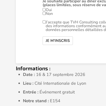
Je souhaite participer au dîner exc
(places limitées, sous réserve de va
Oui
Non
J’accepte que TVH Consulting col
des informations conformément au
données personnelles détaillées 
JE M'INSCRIS
Informations :
Date :
16 & 17 septembre 2026
Lieu :
Cité Internationale de Lyon
Entrée :
Événement gratuit
Notre stand :
E154