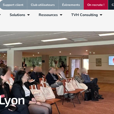
Support client
Club utilisateurs
Évènements
On recrute !
C
Solutions
Ressources
TVH Consulting
 Lyon