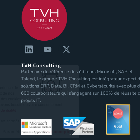
TVH Consulting
Partenaire de référénce des éditeurs Microsoft, SAP et
Les Cookies
Talend, le groupe TVH Consulting est intégrateur expert 
solutions ERP, Data, BI, CRM et Cybersécurité avec plus 
Pour vous assurer une expérience de
600 collaborateurs qui s’engagent sur 100% de réussite 
qualité sur notre site et ceux de nos
partenaires, nous stockons des cookies
projets IT.
sur votre navigateur. Nous avons besoin de votre consentement.
Lire notre politique de confidentialité
Consentements certifiés par
Non merci
Paramétrer
Tout accepter