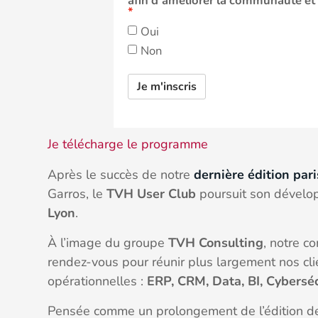
afin d’améliorer la communauté et 
Oui
Non
Je m'inscris
Je télécharge le programme
Après le succès de notre
dernière édition par
Garros, le
TVH User Club
poursuit son dévelo
Lyon
.
À l’image du groupe
TVH Consulting
, notre c
rendez-vous pour réunir plus largement nos cl
opérationnelles :
ERP, CRM, Data, BI, Cybersécu
Pensée comme un prolongement de l’édition de 