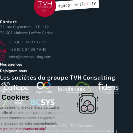
Contact
22, rue Guynemer – B.P. 112
78 601 Maisons-Laffitte Cedex
+33 (0)1 34 93 17 27
+33 (0)1 34 93 49 49
infos@tvhconsulting.com
Nos agences
Rejoignez-nous
Les sociétés du groupe TVH Consulting
Les Cookies
Pour vous assurer une expérience de qualité
sur notre site et ceux de nos partenaires, nous
stockons des cookies sur votre navigateur.
Nous avons besoin de votre consentement.
© Copyright 2026 – TVH Consulting
Lire notre politique de confidentialité
Mentions légales
Notice de traitement des données personnelles