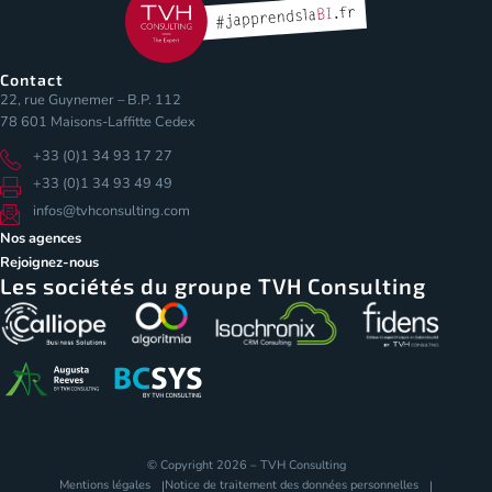
Contact
22, rue Guynemer – B.P. 112
78 601 Maisons-Laffitte Cedex
+33 (0)1 34 93 17 27
+33 (0)1 34 93 49 49
infos@tvhconsulting.com
Nos agences
Rejoignez-nous
Les sociétés du groupe TVH Consulting
© Copyright 2026 – TVH Consulting
Mentions légales
Notice de traitement des données personnelles