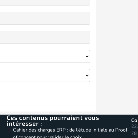
Ces contenus pourraient vous
Co
intéresser :
22,
Cahier des charges ERP : de l’étude initiale au Proof
78 
of concept pour valider le choix