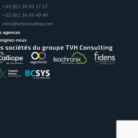
+33 (0)1 34 93 17 27
+33 (0)1 34 93 49 49
infos@tvhconsulting.com
s agences
joignez-nous
s sociétés du groupe TVH Consulting
onformité avec les réglementations. Personnalisez vos p