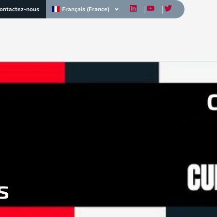
Français (France)
ontactez-nous
s