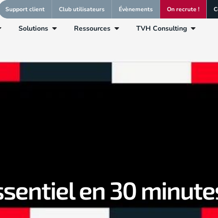
Support client
Club utilisateurs
Évènements
On recrute !
C
Solutions
Ressources
TVH Consulting
ssentiel en 30 minute