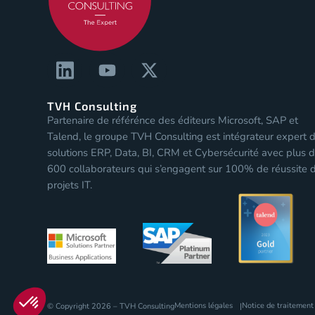
TVH Consulting
Partenaire de référénce des éditeurs Microsoft, SAP et
Talend, le groupe TVH Consulting est intégrateur expert 
solutions ERP, Data, BI, CRM et Cybersécurité avec plus 
600 collaborateurs qui s’engagent sur 100% de réussite 
projets IT.
Plateforme de Gestion du Consentement : Personnal
Axeptio consent
Mentions légales
Notice de traitement
© Copyright 2026 – TVH Consulting
Notre plateforme vous permet d'adapter et de gérer v