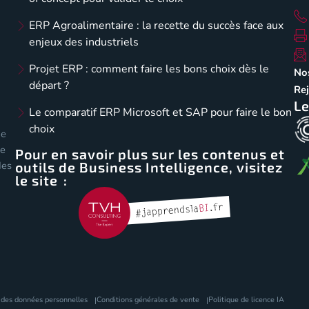
ERP Agroalimentaire : la recette du succès face aux
enjeux des industriels
Projet ERP : comment faire les bons choix dès le
No
départ ?
Re
Le
Le comparatif ERP Microsoft et SAP pour faire le bon
choix
de
de
Pour en savoir plus sur les contenus et
outils de Business Intelligence, visitez
des
le site :
isez vos Options
 des données personnelles
Conditions générales de vente
Politique de licence IA
os paramètres de confidentialité, en garantissant la c