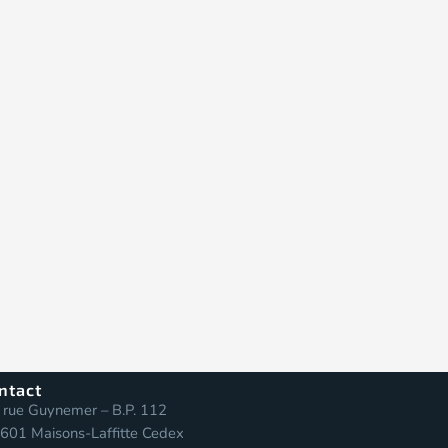
ntact
 rue Guynemer – B.P. 112
601 Maisons-Laffitte Cedex