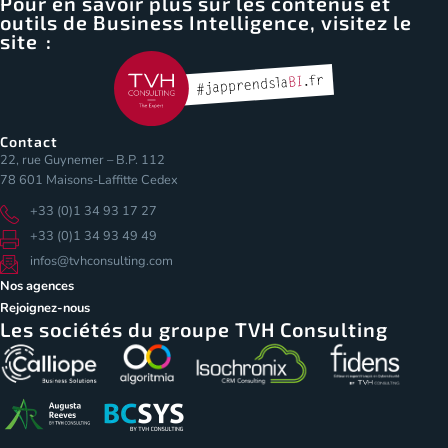
Pour en savoir plus sur les contenus et
outils de Business Intelligence, visitez le
site :
Contact
22, rue Guynemer – B.P. 112
78 601 Maisons-Laffitte Cedex
+33 (0)1 34 93 17 27
+33 (0)1 34 93 49 49
infos@tvhconsulting.com
Nos agences
Rejoignez-nous
Les sociétés du groupe TVH Consulting