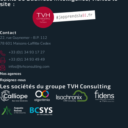
site :
Contact
22, rue Guynemer – B.P. 112
78 601 Maisons-Laffitte Cedex
+33 (0)1 34 93 17 27
+33 (0)1 34 93 49 49
infos@tvhconsulting.com
Nos agences
Rejoignez-nous
Les sociétés du groupe TVH Consulting
Les Cookies
Pour vous assurer une expérience de qualité
sur notre site et ceux de nos partenaires, nous
stockons des cookies sur votre navigateur.