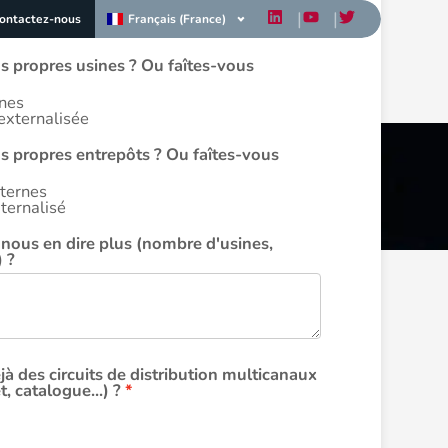
€, ou bilan annuel de 43 à 86 M €
Français (France)
ontactez-nous
ou bilan annuel ≥ 86 M €
 propres usines ? Ou faîtes-vous
rnes
externalisée
 propres entrepôts ? Ou faîtes-vous
nternes
ternalisé
nous en dire plus (nombre d'usines,
) ?
à des circuits de distribution multicanaux
, catalogue...) ?