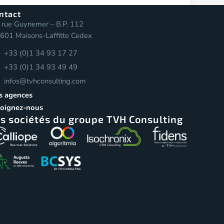
ntact
 rue Guynemer – B.P. 112
601 Maisons-Laffitte Cedex
+33 (0)1 34 93 17 27
+33 (0)1 34 93 49 49
infos@tvhconsulting.com
s agences
joignez-nous
s sociétés du groupe TVH Consulting