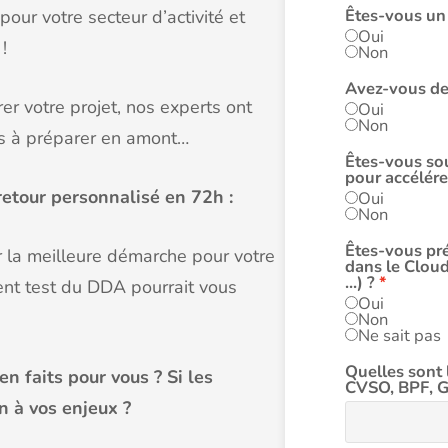
Êtes-vous un 
ur votre secteur d’activité et
Oui
!
Non
Avez-vous des
er votre projet, nos experts ont
Oui
Non
ts à préparer en amont…
Êtes-vous sou
pour accélére
etour personnalisé en 72h :
Oui
Non
Êtes-vous pré
la meilleure démarche pour votre
dans le Cloud
...) ?
ment test du DDA pourrait vous
Oui
Non
Ne sait pas
Quelles sont 
en faits pour vous ? Si les
CVSO, BPF, GX
n à vos enjeux ?