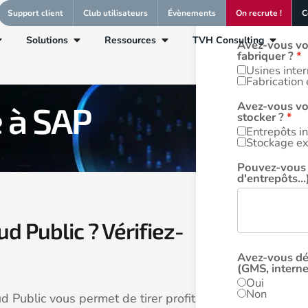
50 à 100 M 
Support client
Club utilisateurs
Évènements
On recrute !
C
≥ 100 M €, 
Solutions
Ressources
TVH Consulting
Avez-vous vos
fabriquer ?
Usines inte
Fabrication 
Avez-vous vos
e à SAP
stocker ?
Entrepôts i
Stockage ex
Pouvez-vous 
d'entrepôts...
ud Public ? Vérifiez-
Avez-vous déj
(GMS, internet
Oui
Non
d Public vous permet de tirer profit