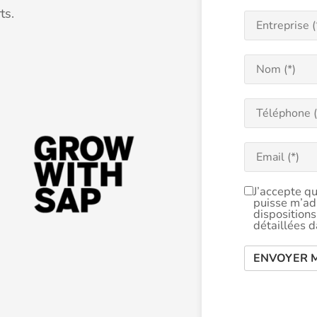
ts.
J’accepte q
puisse m’ad
disposition
détaillées 
ENVOYER 