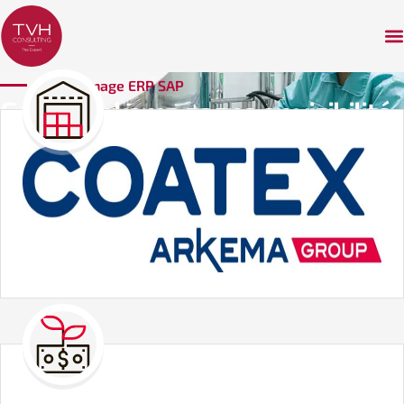
Témoignage ERP SAP
Coatex Arkema gagne en visibilité
et réactivité avec l’ERP
Cadexpress Chemicals