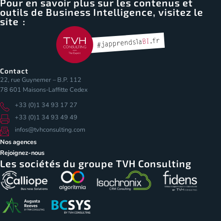
Pour en savoir plus sur les contenus et
outils de Business Intelligence, visitez le
site :
Contact
22, rue Guynemer – B.P. 112
78 601 Maisons-Laffitte Cedex
+33 (0)1 34 93 17 27
+33 (0)1 34 93 49 49
infos@tvhconsulting.com
Nos agences
Rejoignez-nous
Les sociétés du groupe TVH Consulting