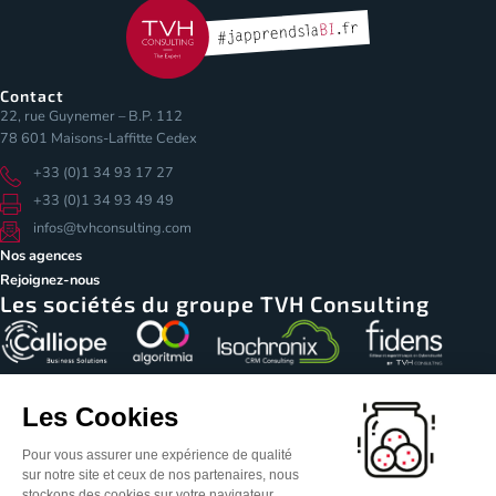
Contact
22, rue Guynemer – B.P. 112
78 601 Maisons-Laffitte Cedex
+33 (0)1 34 93 17 27
+33 (0)1 34 93 49 49
infos@tvhconsulting.com
Nos agences
Rejoignez-nous
Les sociétés du groupe TVH Consulting
Les Cookies
Pour vous assurer une expérience de qualité
sur notre site et ceux de nos partenaires, nous
© Copyright 2026 – TVH Consulting
stockons des cookies sur votre navigateur.