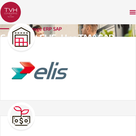
Témoignage ERP SAP​
Cas client ELIS : Une TMA SAP
renouvelée année après année
pour un SI en constante évolution