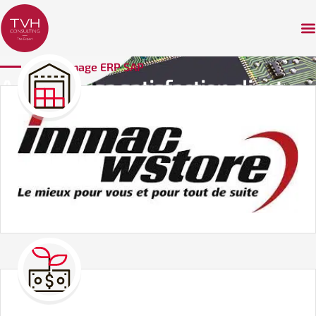
Témoignage ERP SAP
Améliorer sa satisfaction client
avec la mise en place de l’ERP SAP,
Inmac Wstore atteind son objectif