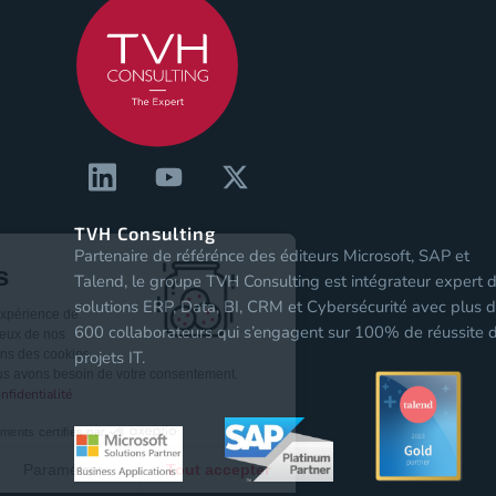
TVH Consulting
Partenaire de référénce des éditeurs Microsoft, SAP et
Les Cookies
Talend, le groupe TVH Consulting est intégrateur expert 
solutions ERP, Data, BI, CRM et Cybersécurité avec plus 
Pour vous assurer une expérience de
600 collaborateurs qui s’engagent sur 100% de réussite 
qualité sur notre site et ceux de nos
partenaires, nous stockons des cookies
projets IT.
sur votre navigateur. Nous avons besoin de votre consentement.
Lire notre politique de confidentialité
Consentements certifiés par
Non merci
Paramétrer
Tout accepter