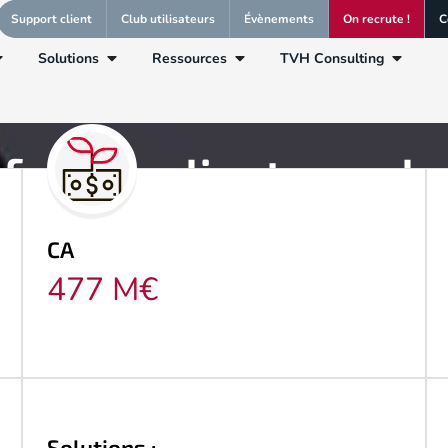
Support client
Club utilisateurs
Évènements
On recrute !
C
Solutions
Ressources
TVH Consulting
faction client avec l
Wstore atteind son ob
CA
477 M€
Solutions :