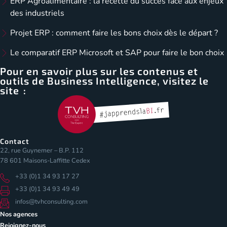
ERP Agroalimentaire : la recette du succès face aux enjeux
des industriels
Projet ERP : comment faire les bons choix dès le départ ?
Le comparatif ERP Microsoft et SAP pour faire le bon choix
Pour en savoir plus sur les contenus et
outils de Business Intelligence, visitez le
site :
Contact
22, rue Guynemer – B.P. 112
78 601 Maisons-Laffitte Cedex
+33 (0)1 34 93 17 27
+33 (0)1 34 93 49 49
infos@tvhconsulting.com
Nos agences
Rejoignez-nous