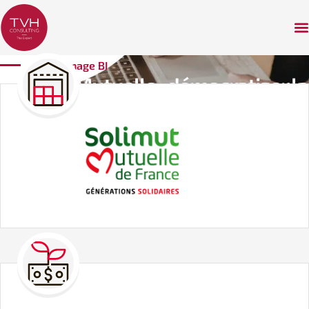
Témoignage BI
Solimut Mutuelle : démocratiser la
donnée grâce à SAP
BusinessObjects