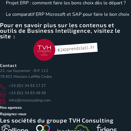
Projet ERP : comment faire les bons choix dès le départ ?
Le comparatif ERP Microsoft et SAP pour faire le bon choix
Pour en savoir plus sur les contenus et
outils de Business Intelligence, visitez le
site :
Contact
22, rue Guynemer – B.P. 112
78 601 Maisons-Laffitte Cedex
+33 (0)1 34 93 17 27
+33 (0)1 34 93 49 49
infos@tvhconsulting.com
Nos agences
Rejoignez-nous
Les sociétés du groupe TVH Consulting