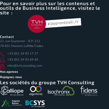
Pour en savoir plus sur les contenus et
outils de Business Intelligence, visitez le
site :
Contact
22, rue Guynemer – B.P. 112
78 601 Maisons-Laffitte Cedex
+33 (0)1 34 93 17 27
+33 (0)1 34 93 49 49
infos@tvhconsulting.com
Nos agences
Rejoignez-nous
Les sociétés du groupe TVH Consulting