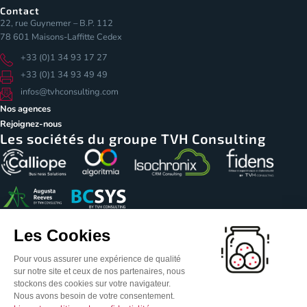
Contact
22, rue Guynemer – B.P. 112
78 601 Maisons-Laffitte Cedex
+33 (0)1 34 93 17 27
+33 (0)1 34 93 49 49
infos@tvhconsulting.com
Nos agences
Rejoignez-nous
Les sociétés du groupe TVH Consulting
Les Cookies
© Copyright 2026 – TVH Consulting
Pour vous assurer une expérience de qualité
Mentions légales
Notice de traitement des données personnelles
sur notre site et ceux de nos partenaires, nous
Conditions générales de vente
Politique de licence IA
stockons des cookies sur votre navigateur.
Nous avons besoin de votre consentement.