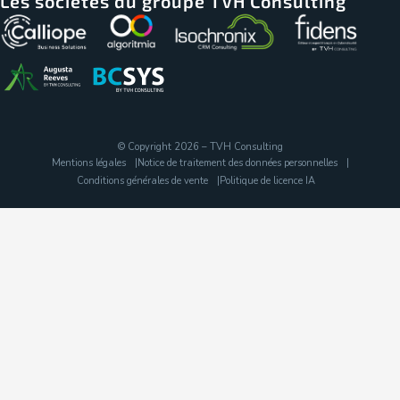
Les sociétés du groupe TVH Consulting
© Copyright 2026 – TVH Consulting
Mentions légales
Notice de traitement des données personnelles
Conditions générales de vente
Politique de licence IA