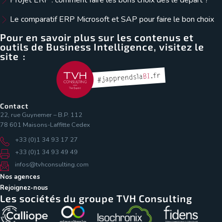
Le comparatif ERP Microsoft et SAP pour faire le bon choix
Pour en savoir plus sur les contenus et
outils de Business Intelligence, visitez le
site :
Contact
22, rue Guynemer – B.P. 112
78 601 Maisons-Laffitte Cedex
+33 (0)1 34 93 17 27
+33 (0)1 34 93 49 49
infos@tvhconsulting.com
Nos agences
Rejoignez-nous
Les sociétés du groupe TVH Consulting