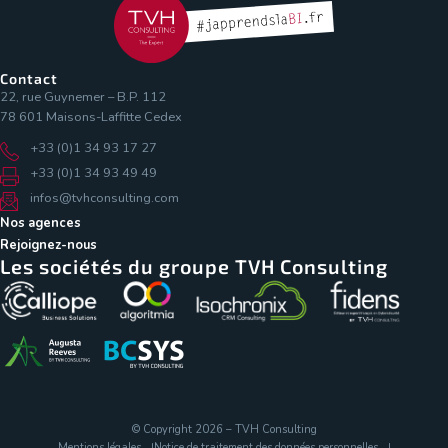
Contact
22, rue Guynemer – B.P. 112
78 601 Maisons-Laffitte Cedex
+33 (0)1 34 93 17 27
+33 (0)1 34 93 49 49
infos@tvhconsulting.com
Nos agences
Rejoignez-nous
Les sociétés du groupe TVH Consulting
© Copyright 2026 – TVH Consulting
Mentions légales
Notice de traitement des données personnelles